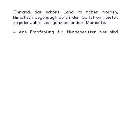
Finnland, das schöne Land im hohen Norden,
klimatisch begünstigt durch den Golfstrom, bietet
zu jeder Jahreszeit ganz besondere Momente.
– eine Empfehlung für Hundebesitzer, hier sind
Vierbeiner herzlich Willkommen.
Im August/September 2024 machten wir uns auf
den Weg Richtung Travemünde um von dort aus mit
der Fähre nach Helsinki überzusetzen. Unsere drei
Hunde hatten wir mit im Gepäck und auf der
Finnlines gab es Kabinen in denen Haustiere
akzeptiert sind. So konnte die ganze Familie in den
Urlaub fahren.
In Helsinki angekommen, bei bestem Wetter,
bezogen wir unser Hotel auf der Halbinsel Vuosaari.
Da der Fährhafen nah bei ist, war die Anreise sehr
entspannt. Das Hotel Rantapuisto hat eine
perfekte Lage zum Meer, die Zimmer sind sehr
schön, klein aber fein, das Frühstück war vielseitig
und das Personal sehr freundlich. Drei Tage
verbrachten wir an diesem Ort, besuchten die
Hauptstadt, machten eine Bootstour durch die