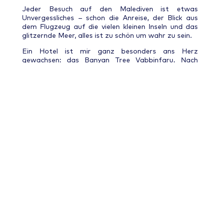
Jeder Besuch auf den Malediven ist etwas
Unvergessliches – schon die Anreise, der Blick aus
dem Flugzeug auf die vielen kleinen Inseln und das
glitzernde Meer, alles ist zu schön um wahr zu sein.
Ein Hotel ist mir ganz besonders ans Herz
gewachsen: das Banyan Tree Vabbinfaru. Nach
einem entspannten Non-Stop-Flug mit Condor und
30 Minuten Bootsfahrt (ich liebe Speedboot
fahren!), kamen wir auf der 200x150m „großen“
Insel an.
Als sich das Holztor zu unserer Villa und deren
Garten öffnete, gab es keine Zweifel mehr: das hier
ist das Paradies. Ein eigener Pool, eine
wunderschöne Hütte, eine Außendusche und eine
Terrasse mit Meerblick. Alles wie im Bilderbuch. Ich
hätte ewig bleiben können.
Neben dem wunderschönen Ausblick, den vielen
Palmen und dem grandiosen Wetter, vermisse ich
aber auch das leckere Essen 🙂 Die Küche ist
Weltklasse, á la Carte und Buffet gibt es im
Wechsel. Das Servicepersonal ist freundlich,
hilfsbereit und auch immer für Späße zu haben