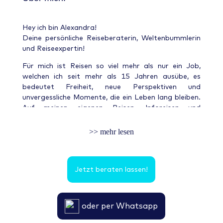
Hey ich bin Alexandra!
Deine persönliche Reiseberaterin, Weltenbummlerin
und Reiseexpertin!
Für mich ist Reisen so viel mehr als nur ein Job,
welchen ich seit mehr als 15 Jahren ausübe, es
bedeutet Freiheit, neue Perspektiven und
unvergessliche Momente, die ein Leben lang bleiben.
Auf meinen eigenen Reisen, Inforeisen und
Seminaren durfte ich bereits viele Länder und
Hotels entdecken, faszinierende Kulturen
>> mehr lesen
kennenlernen und besondere Orte erleben. Genau
diese Erfahrungen haben meine Leidenschaft immer
weiter wachsen lassen und sie sind heute die
Jetzt beraten lassen!
Grundlage für meine persönliche Beratung.
Mir ist es wichtig, nicht einfach nur Reisen zu buchen,
sondern echte Urlaubserlebnisse zu schaffen
oder per Whatsapp
abgestimmt auf deine Wünsche, deine Träume und
das, was dir wirklich gut tut – dein Urlaubsglück liegt