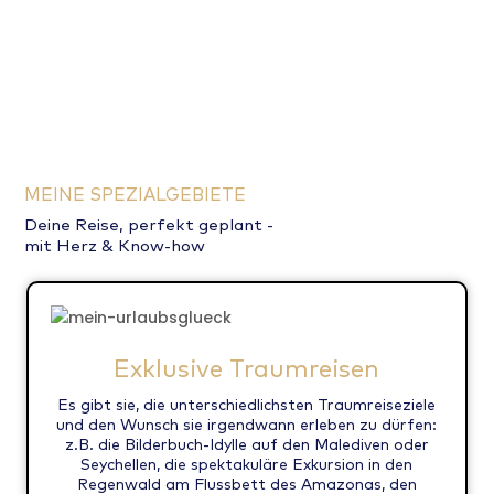
mir am Herzen!
Fernab von klassischen Öffnungszeiten nehme ich
mir genau dann Zeit für dich, wenn es für dich passt.
Dabei entscheidest du ganz flexibel, wie wir planen:
in vertrauter Atmosphäre bei dir zu Hause bei einem
Kaffee, entspannt telefonisch oder bequem online.
Ich freue mich riesig dich kennenzulernen und deine
MEINE SPEZIALGEBIETE
nächste Reise zu planen. Kontaktiere mich gerne per
Deine Reise, perfekt geplant -
Anruf, Whats App, E-Mail, Instagram oder
mit Herz & Know-how
Facebook!
Deine Alexandra Krieger-Madaus
Exklusive Traumreisen
Es gibt sie, die unterschiedlichsten Traumreiseziele
und den Wunsch sie irgendwann erleben zu dürfen:
z.B. die Bilderbuch-Idylle auf den Malediven oder
Seychellen, die spektakuläre Exkursion in den
Regenwald am Flussbett des Amazonas, den