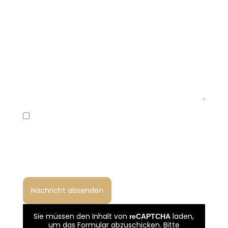
Ich habe die Datenschutzerklärung gelesen
und bin damit einverstanden, dass meine
Angaben zur Bearbeitung meiner Anfrage
gemäß Art. 6 Abs. 1 lit. b und f DSGVO verarbeitet
werden.
Sie müssen den Inhalt von
laden,
reCAPTCHA
um das Formular abzuschicken. Bitte