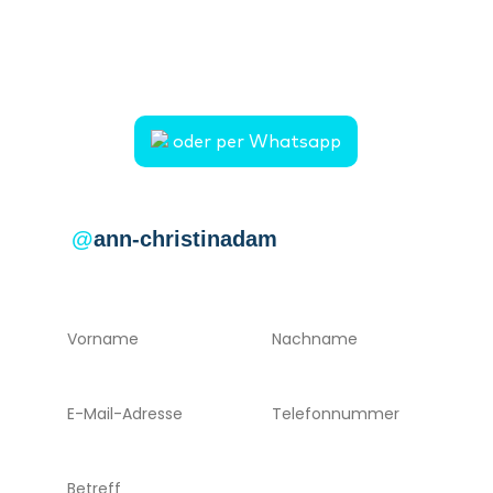
Telefon:
Mobil: 0176 83022816
E-Mail: ann-christin.adam@mein-urlaubsglueck.de
oder per Whatsapp
@
ann-christinadam