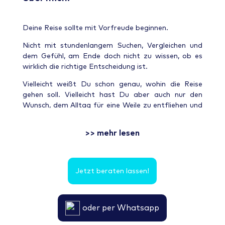
Deine Reise sollte mit Vorfreude beginnen.
Nicht mit stundenlangem Suchen, Vergleichen und
dem Gefühl, am Ende doch nicht zu wissen, ob es
wirklich die richtige Entscheidung ist.
Vielleicht weißt Du schon genau, wohin die Reise
gehen soll. Vielleicht hast Du aber auch nur den
Wunsch, dem Alltag für eine Weile zu entfliehen und
etwas Besonderes zu erleben.
>> mehr lesen
🤍 Genau dabei begleite ich Dich.
Ich nehme mir Zeit für Deine Wünsche, höre zu und
plane Deine Reise so sorgfältig, als würde ich sie für
Jetzt beraten lassen!
mich selbst buchen.
Denn jede Reise ist anders. Und jeder Mensch auch.
oder per Whatsapp
Ob Familienurlaub, Auszeit zu zweit, Kreuzfahrt,
Rundreise oder ein Herzensziel wie Finnisch