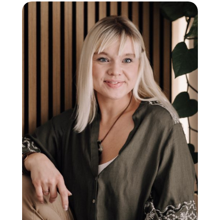
Lappland oder Mexiko – gemeinsam finden wir die
Reise, die wirklich zu Dir passt.
Du musst Deinen Urlaub nicht allein planen.
✨ Persönliche Begleitung statt anonymer
Buchungsportale
✨ Ehrliche Empfehlungen statt Verkaufsdruck
✨ Mehr Vorfreude. Weniger Stress.
Und das Beste: Für Dich entstehen dabei keine
zusätzlichen Kosten.
Erzähl mir von Deinen Reiseträumen. Ich freue mich
darauf, Dich kennenzulernen und gemeinsam mit Dir
Erinnerungen zu schaffen, die bleiben.
Ann-Christin
Deine Reiseberaterin – aus Reiseliebe 🤍🌍🌿✨