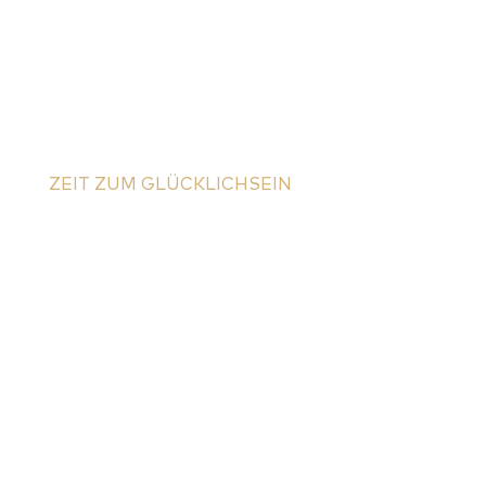
ZEIT ZUM GLÜCKLICHSEIN
Dein Urlaub beginnt hier
Schreib mir ganz bequem über das
Kontaktformular – ich kümmere mich
um den Rest.
Natürlich erreichst du mich auch per
E-Mail oder Telefon.
Ich freue mich, von dir zu hören!