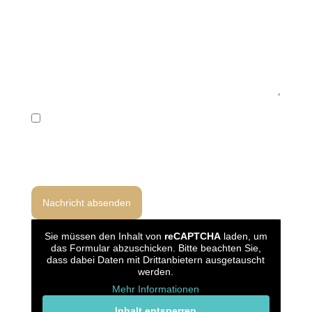
Ich habe die Datenschutzerklärung gelesen und bin
damit einverstanden, dass meine Angaben zur
Bearbeitung meiner Anfrage gemäß Art. 6 Abs. 1 lit. b
und f DSGVO verarbeitet werden.
Sie müssen den Inhalt von
reCAPTCHA
laden, um
das Formular abzuschicken. Bitte beachten Sie,
dass dabei Daten mit Drittanbietern ausgetauscht
werden.
Mehr Informationen
Inhalt entsperren