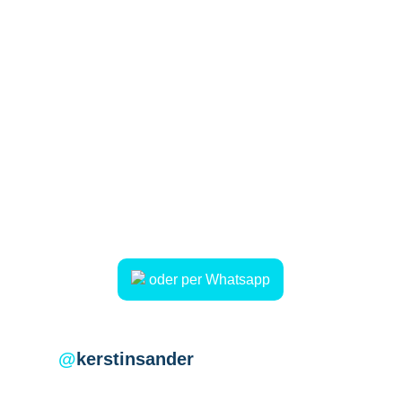
Schreib mir ganz bequem über das
Kontaktformular – ich kümmere mich
um den Rest.
Natürlich erreichst du mich auch per
E-Mail oder Telefon.
Ich freue mich, von dir zu hören!
Telefon: 06776 / 95 96 02
Mobil: 0160 / 94 80 07 38
E-Mail: kerstin.sander@mein-urlaubsglueck.de
oder per Whatsapp
@
kerstinsander