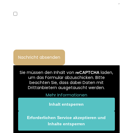
Ich habe die Datenschutzerklärung gelesen
und bin damit einverstanden, dass meine
Angaben zur Bearbeitung meiner Anfrage
gemäß Art. 6 Abs. 1 lit. b und f DSGVO verarbeitet
werden.
Sie müssen den Inhalt von
laden,
reCAPTCHA
um das Formular abzuschicken. Bitte
beachten Sie, dass dabei Daten mit
Drittanbietern ausgetauscht werden.
Mehr Informationen
Inhalt entsperren
Erforderlichen Service akzeptieren und
Inhalte entsperren