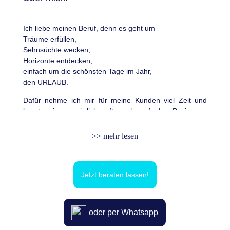
Ich liebe meinen Beruf, denn es geht um
Träume erfüllen,
Sehnsüchte wecken,
Horizonte entdecken,
einfach um die schönsten Tage im Jahr,
den URLAUB.
Dafür nehme ich mir für meine Kunden viel Zeit und
berate sie persönlich, oft auch auf der Basis von
persönlichen Erfahrungen.
Ich bin dabei unabhängig von Öffnungszeiten erreichbar
>> mehr lesen
und gehe gerne auf die Wünsche meiner Kunden ein,
auch abends oder am Wochenende ist das kein
Problem.
Jetzt beraten lassen!
Das viele positive Feedback meiner Kunden in den
vergangenen Jahren ist für mich die schönste
Belohnung, die mich immer wieder anspornt. Über die
Jahre haben sich so bereits viele freundschaftliche
oder per Whatsapp
Kontakte ergeben.