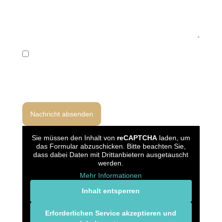
Ich habe die Datenschutzerklärung gelesen und bin
damit einverstanden, dass meine Angaben zur
Bearbeitung meiner Anfrage gemäß Art. 6 Abs. 1 lit. b
und f DSGVO verarbeitet werden.
Sie müssen den Inhalt von
reCAPTCHA
laden, um
das Formular abzuschicken. Bitte beachten Sie,
dass dabei Daten mit Drittanbietern ausgetauscht
werden.
Mehr Informationen
Inhalt entsperren
Erforderlichen Service akzeptieren und