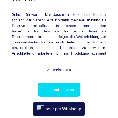
Schon früh war mir klar, dass mein Herz für die Touristik
schlägt. 2007 absolvierte ich dann meine Ausbildung als
Reiseverkehrskauffrau in einem renommierten
Reisebüro. Nachdem ich dort einige Jahre als
Reiseberaterin arbeitete, erfolgte die Weiterbildung zur
Tourismusfachwirtin um noch tiefer in die Touristik
einzusteigen und meine Kenntnisse zu erweitern.
Anschließend arbeitete ich im Produktmanagement
eines großen Busreiseanbieters. Ich konnte somit in den
verschiedensten Bereichen Erfahrungen sammeln.
>> mehr lesen
In all dieser Zeit habe ich viele schöne Reisen erlebt, sei
es als Dienstreise, wo ich viele Hotels begutachten
durfte, Städtereisen oder Fernreisen mit Familie und
Jetzt beraten lassen!
Freunden oder Urlaubsreisen mit unseren zwei Kindern.
Ich konnte zahlreiche Einblicke in die verschiedensten
Zielgebiete sammeln, die ich nur zu gerne an Sie
weitergebe.
oder per Whatsapp
Nun erfülle ich mir einen großen Traum: selbständiges