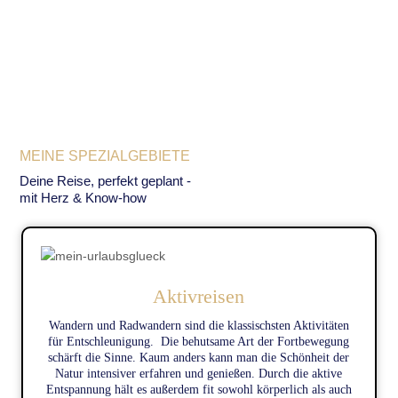
Arbeiten, innovativ, flexibel und näher am Kunden mit
modernster Technik und mit Mein Urlaubsglück als
starken Partner an meiner Seite.
Lassen Sie mich Ihr Urlaubsglück erfüllen!
Eure Laura
Hier war ich schon:
MEINE SPEZIALGEBIETE
Europa:
Spanien: Barcelona, Andalusien, Balearen: Mallorca,
Deine Reise, perfekt geplant -
mit Herz & Know-how
Ibiza ; Kanaren: Fuerteventura, Gran Canaria, Teneriffa
Italien: Rom, Toskana, Kalabrien
Türkei
Kroatien
Belgien
Luxemburg
Aktivreisen
Niederlande
Wandern und Radwandern sind die klassischsten Aktivitäten
Griechenland: Rhodos , Kreta
für Entschleunigung. Die behutsame Art der Fortbewegung
Frankreich, Cote d´Azur, Paris und Disney Land, Elsass
schärft die Sinne. Kaum anders kann man die Schönheit der
Österreich
Natur intensiver erfahren und genießen. Durch die aktive
Schweiz
Entspannung hält es außerdem fit sowohl körperlich als auch