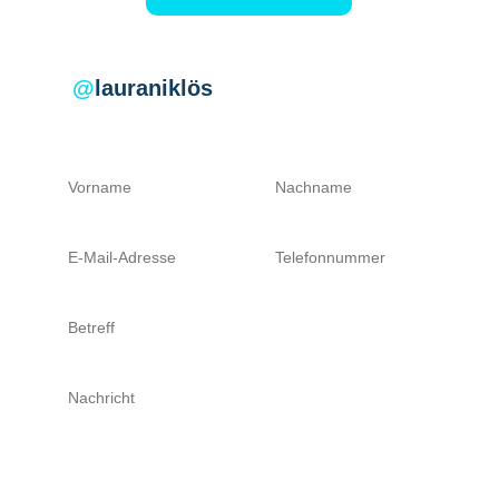
@
lauraniklös