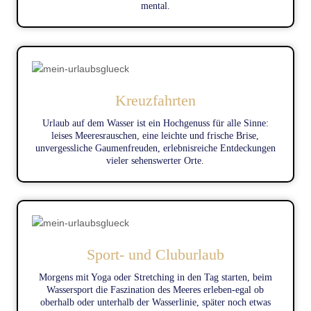
Portugal: Madeira & Lissabon
mental.
Malta
Mittel & Fernziele:
Ägypten
Tunesien
Israel
Kreuzfahrten
Dubai
Oman
Urlaub auf dem Wasser ist ein Hochgenuss für alle Sinne:
Dominikanische Republik
leises Meeresrauschen, eine leichte und frische Brise,
Singapur
unvergessliche Gaumenfreuden, erlebnisreiche Entdeckungen
Bali
vieler sehenswerter Orte.
USA: Florida Rundreise inkl. Themenparks, New York;
Usa Westküste: div Nationalparks, Las Vegas, San
Francisco, Los Angeles; Südstaaten Rundreise mit
Alabama , Louisiana, Mississippi , South Carolina,
Georgia und New Orleans
Kreuzfahrten: Costa Kreuzfahrten, NCL Norwegian
Sport- und Cluburlaub
Cruise Line ; A-Rosa Flusskreuzfahrten
Morgens mit Yoga oder Stretching in den Tag starten, beim
Wassersport die Faszination des Meeres erleben-egal ob
oberhalb oder unterhalb der Wasserlinie, später noch etwas