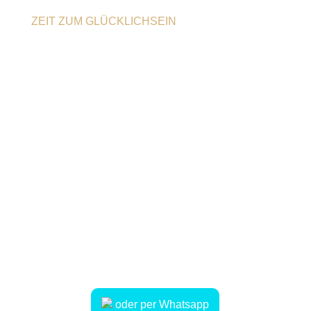
ZEIT ZUM GLÜCKLICHSEIN
Dein Urlaub beginnt hier
Schreib mir ganz bequem über das
Kontaktformular – ich kümmere mich
um den Rest.
Natürlich erreichst du mich auch per
E-Mail oder Telefon.
Ich freue mich, von dir zu hören!
Telefon:
Mobil: 0178 3136722
E-Mail: laura.nikloes@mein-urlaubsglueck.de
oder per Whatsapp