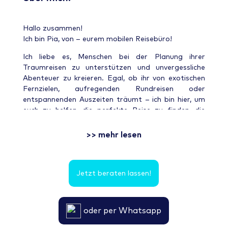
Hallo zusammen!
Ich bin Pia, von – eurem mobilen Reisebüro!
Ich liebe es, Menschen bei der Planung ihrer
Traumreisen zu unterstützen und unvergessliche
Abenteuer zu kreieren. Egal, ob ihr von exotischen
Fernzielen, aufregenden Rundreisen oder
entspannenden Auszeiten träumt – ich bin hier, um
euch zu helfen, die perfekte Reise zu finden, die
genau zu euch passt.
>> mehr lesen
Mit meiner Leidenschaft für das Reisen und meiner
Erfahrung in der Reisebranche möchte ich
sicherstellen, dass jede Reise nicht nur ein Urlaub,
sondern ein unvergessliches Erlebnis wird. Lasst uns
Jetzt beraten lassen!
gemeinsam die Welt entdecken!
Ich freue mich darauf, von euch zu hören und euer
oder per Whatsapp
nächstes Abenteuer zu planen!