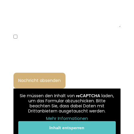
Ich habe die Datenschutzerklärung gelesen
und bin damit einverstanden, dass meine
Angaben zur Bearbeitung meiner Anfrage
gemäß Art. 6 Abs. 1 lit. b und f DSGVO verarbeitet
werden.
Sie müssen den Inhalt von
laden,
reCAPTCHA
um das Formular abzuschicken. Bitte
beachten Sie, dass dabei Daten mit
Drittanbietern ausgetauscht werden.
Mehr Informationen
Inhalt entsperren