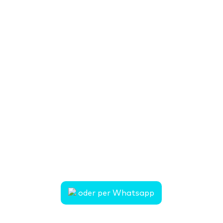
Dein Urlaub beginnt hier
Schreib mir ganz bequem über das
Kontaktformular – ich kümmere mich
um den Rest.
Natürlich erreichst du mich auch per
E-Mail oder Telefon.
Ich freue mich, von dir zu hören!
Telefon:
Mobil: 0172 6079158
E-Mail: pia.adler@mein-urlaubsglueck.de
oder per Whatsapp