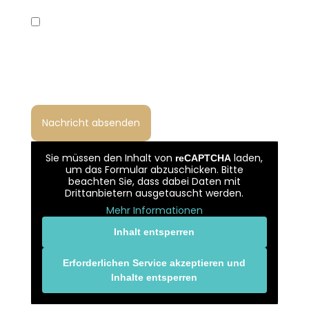
Ich habe die Datenschutzerklärung gelesen
und bin damit einverstanden, dass meine
Angaben zur Bearbeitung meiner Anfrage
gemäß Art. 6 Abs. 1 lit. b und f DSGVO verarbeitet
werden.
Sie müssen den Inhalt von
laden,
reCAPTCHA
um das Formular abzuschicken. Bitte
beachten Sie, dass dabei Daten mit
Drittanbietern ausgetauscht werden.
Mehr Informationen
Inhalt entsperren
Erforderlichen Service akzeptieren und
Inhalte entsperren