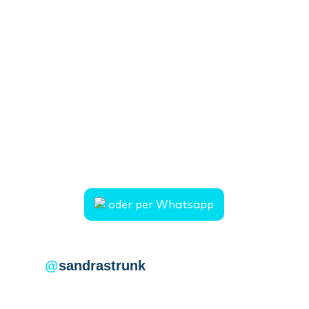
Kontaktformular – ich kümmere mich
um den Rest.
Natürlich erreichst du mich auch per
E-Mail oder Telefon.
Ich freue mich, von dir zu hören!
Telefon: 05221 / 13 98 234
Mobil: 0173 / 58 50 375
E-Mail: sandra.strunk@mein-urlaubsglueck.de
oder per Whatsapp
@
sandrastrunk