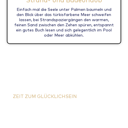
Einfach mal die Seele unter Palmen baumeln und
den Blick über das türkisfarbene Meer schweifen
lassen, bei Strandspaziergängen den warmen,
feinen Sand zwischen den Zehen spüren, entspannt
ein gutes Buch lesen und sich gelegentlich im Pool
oder Meer abkühlen.
ZEIT ZUM GLÜCKLICHSEIN
Dein Urlaub beginnt hier
Schreib mir ganz bequem über das