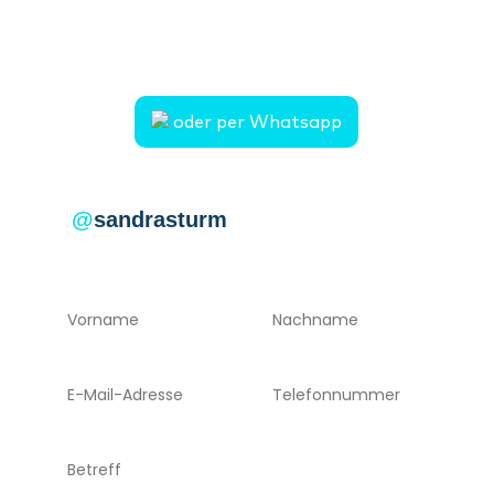
Mobil: 01749840187
E-Mail: sandra.sturm@mein-urlaubsglueck.de
oder per Whatsapp
@
sandrasturm