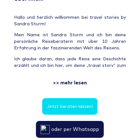
Hallo und herzlich willkommen bei travel stories by
Sandra Sturm!
Mein Name ist Sandra Sturm und ich bin deine
persönliche Reiseberaterin mit über 10 Jahren
Erfahrung in der faszinierenden Welt des Reisens.
Ich glaube daran, dass jede Reise eine Geschichte
erzählt und ich bin hier, um deine „travel story“ zum
Leben zu erwecken. Ob du von einem entspannten
Aufenthalt in einem charmanten Boho-Hotel
>> mehr lesen
träumst, in einem modernen Design-Hotel
übernachten möchtest oder die Weiten der Meere
auf einer Kreuzfahrt erkunden willst – ich stehe dir
mit meinem Fachwissen und meiner Begeisterung
Jetzt beraten lassen!
zur Seite.
Kundenservice hat für mich oberste Priorität. Ich bin
oder per Whatsapp
immer für dich erreichbar, auch am Wochenende
oder am Abend, um deine Fragen zu beantworten,