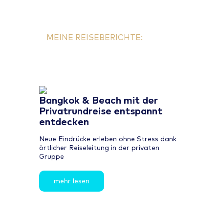
Ahnung? Melde Dich gerne bei mir und wir finden es
zusammen heraus!
MEINE REISEBERICHTE:
Bangkok & Beach mit der
Privatrundreise entspannt
entdecken
Neue Eindrücke erleben ohne Stress dank
örtlicher Reiseleitung in der privaten
Gruppe
mehr lesen