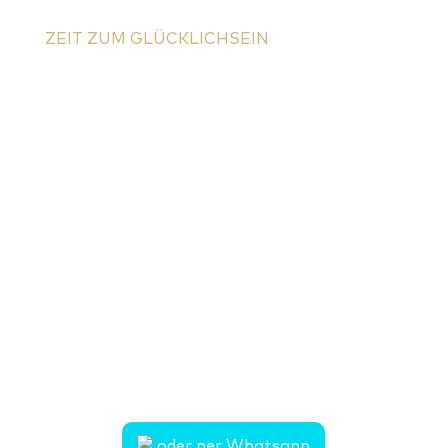
ZEIT ZUM GLÜCKLICHSEIN
Dein Urlaub beginnt hier
Schreib mir ganz bequem über das
Kontaktformular – ich kümmere mich
um den Rest.
Natürlich erreichst du mich auch per
E-Mail oder Telefon.
Ich freue mich, von dir zu hören!
Telefon:
Mobil: 0171 9352984
E-Mail: sonja.siepmann@mein-urlaubsglueck.de
oder per Whatsapp