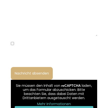
Ich habe die Datenschutzerklärung gelesen und bin
damit einverstanden, dass meine Angaben zur
Bearbeitung meiner Anfrage gemäß Art. 6 Abs. 1 lit. b
und f DSGVO verarbeitet werden.
Sie müssen den Inhalt von
laden,
reCAPTCHA
um das Formular abzuschicken. Bitte
beachten Sie, dass dabei Daten mit
Drittanbietern ausgetauscht werden.
Mehr Informationen