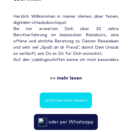
Herzlich Willkommen in meiner kleinen, aber feinen,
digitalen Urlaubsboutique!
Bei mir erwarten Dich über 20 Jahre
Berufserfahrung im klassischen Reisebüro, eine
offene und ehrliche Beratung zu Deinen Reiseideen
und sehr viel „Spaß an dr Freud“, damit Dein Urlaub
so verläuft, wie Du es Dir für Dich wünschst.
Auf den Lieblingsschiffen kenne ich mich besonders
gut aus, aber auch nach Nordamerika, ins südliche
und östliche Afrika, zum Wandern nach Österreich
>> mehr lesen
und auf die traumhaften Inselparadiese der
Malediven hat es mich schon gezogen.
Ich brenne für meinen Beruf, deswegen bilde ich mich
immer weiter und bin mit vielen Kollegen im
Jetzt beraten lassen!
Austausch. Wenn ich ein Ziel selber noch nicht
bereist habe, kenne ich meist jemand, der bei
kniffligen Fragen weiterhelfen kann.
oder per Whatsapp
Wo zieht es Dich hin? Hast Du schon einen
konkreten Wunsch, eine Idee oder noch so gar keine