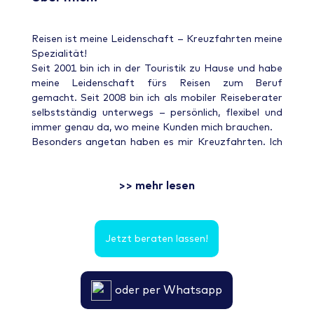
Reisen ist meine Leidenschaft – Kreuzfahrten meine
Spezialität!
Seit 2001 bin ich in der Touristik zu Hause und habe
meine Leidenschaft fürs Reisen zum Beruf
gemacht. Seit 2008 bin ich als mobiler Reiseberater
selbstständig unterwegs – persönlich, flexibel und
immer genau da, wo meine Kunden mich brauchen.
Besonders angetan haben es mir Kreuzfahrten. Ich
kenne wirklich jedes Schiff der MeinSchiff- und
AIDA-Flotte und habe darüber hinaus viele weitere
>> mehr lesen
Reedereien wie MSC, Costa Kreuzfahrten und
Norwegian Cruise Line hautnah erlebt. Dieses
Insiderwissen gebe ich gerne weiter – damit deine
Reise nicht nur gut, sondern perfekt wird.
Jetzt beraten lassen!
Ob entspannte Auszeit auf dem Meer oder
spannende Entdeckungstour rund um den Globus:
Ich finde genau die Reise, die zu dir passt –
oder per Whatsapp
individuell, unkompliziert und mit ganz viel Herzblut
geplant.