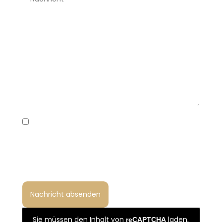
Ich habe die Datenschutzerklärung gelesen
und bin damit einverstanden, dass meine
Angaben zur Bearbeitung meiner Anfrage
gemäß Art. 6 Abs. 1 lit. b und f DSGVO verarbeitet
werden.
Sie müssen den Inhalt von
laden,
reCAPTCHA