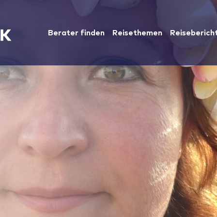
Berater finden
Reisethemen
Reiseberich