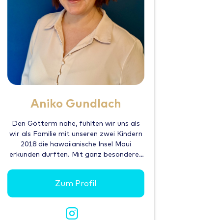
Aniko Gundlach
Den Götterm nahe, fühlten wir uns als
wir als Familie mit unseren zwei Kindern
2018 die hawaiianische Insel Maui
erkunden durften. Mit ganz besonderer
Herzlichkeit und Gastfreundschaft
wurden wir im Hyatt Regency Maui
Zum Profil
Resort & Spa Ka'anapali bei Lahaina
begrüßt. Als Geste des Willkommens,
der Liebe und Wertschätzung wurden
uns eine Blumenkette und eine Kette aus