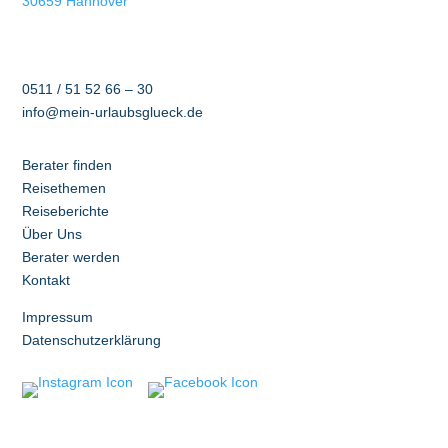
30659 Hannover
Vergangenheit Frankreichs und seiner Könige.
Mit vielen kulturellen und auch kulinarischen
Highlights in einer wundervollen Landschaft.
0511 / 51 52 66 – 30
info@mein-urlaubsglueck.de
Berater finden
Reisethemen
Reiseberichte
Über Uns
Berater werden
Kontakt
Impressum
Datenschutzerklärung