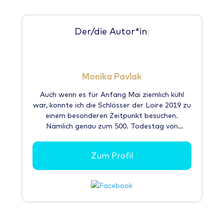
Der/die Autor*in
:
Monika Pavlak
Auch wenn es für Anfang Mai ziemlich kühl
war, konnte ich die Schlösser der Loire 2019 zu
einem besonderen Zeitpunkt besuchen.
Nämlich genau zum 500. Todestag von
Leonardo da Vinci, der damals in Amboise im
Schloss Clos Lucé starb. Vom kleinen Ort
Zum Profil
Saint-Georges-sur-Cher aus, der sehr zentral
zu den wichtigsten Schlössern liegt, habe ich
auf 3 Tage verteilt einige der imposanten
Schlösser der Loire besichtigt. Angefangen an
Tag 1 mit Schloss Azay-le-Rideau, einem
wunderschönen Wasserschloss aus dem 15.
Jahrhundert. Gleich in der Nähe davon liegt