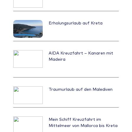
da sich dieser auf einem Felsplateau mit
angelegtem Sandbereich befindet. Das Hotel
selbst ist wie ein griechisches Dorf aufgebaut,
sehr ruhig und ein super Service. Ein weiteres
Erholungsurlaub auf Kreta
sehr beliebtes Hotel ist das Daios Cove
Luxury Resort & Villas. Die Anlage ist am
Hang gebaut, mit privater Sandbucht und
sehr weitläufig. Zu meiner Reisezeit wurde die
komplette Poolanlage neugestaltet. Ein
AIDA Kreuzfahrt – Kanaren mit
Highlight sind die Unterbringungen mit
Madeira
privatem Pool. Während meinem Aufenthalt
auf der Insel, habe ich auch ein paar Ausflüge
gemacht. Beispielsweise nach Chania. Eine
sehr schöne Stadt im venezianischen Stil.
Mitten in der Stadt findet man die so
Traumurlaub auf den Malediven
genannte Ledergasse. Hier handelt es sich um
eine Gasse, mit vielen Ständen, welche vom
Hafen zur Markthalle führt. Ein Stück weiter
führt ein Weg auf den nahen gelegenen Berg.
Von dort hat man einen tollen Ausblick auf die
Mein Schiff Kreuzfahrt im
Stadt und das Meer. In der Nähe gibt es die
Mittelmeer von Mallorca bis Kreta
Möglichkeit Kajak-Touren zu buchen. Ein