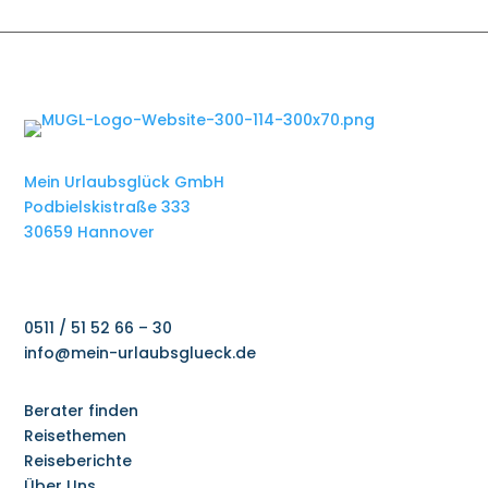
erwerben kann. Allgemein zu Kreta: Es ist die
reichste aller griechischen Inseln. Alles was auf
der Insel angeboten wird, wird selbst
angebaut. Nur sehr wenige Dinge werden
eingeflogen. Überall auf der Insel findet man
unfertige Häuser. Das hat hier auch einen
bestimmten Grund. Bekommt ein Ehepaar
eine Tochter, so fangen diese nach der Geburt
Mein Urlaubsglück GmbH
an ein Haus oder eine Wohnung zu bauen.
Podbielskistraße 333
Bekommt man eine zweite Tochter, wird ein
30659 Hannover
zweiter Stock aufgebaut. Die Wohnung bzw.
das Haus muss bis zum 25. Lebensjahr des
Kindes fertig gestellt werden. Die Griechen
sehen dies als Lebensaufgabe der Eltern.
0511 / 51 52 66 – 30
info@mein-urlaubsglueck.de
Berater finden
Reisethemen
Reiseberichte
Über Uns