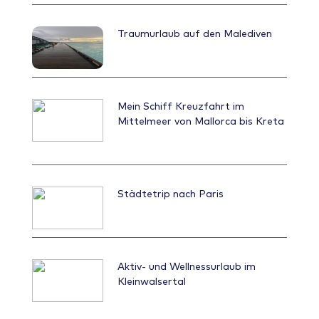
per Inlandsflug erfolgen. Ich habe den
Bootstransfer genutzt. Aufgrund der
Traumurlaub auf den Malediven
längeren Strecke (ca. 1 ½ h Fahrt ab Malé)
wird man hier mit einem größeren Boot
befördert, vergleichbar mit einer kleinen
Fähre. Mein absolutes Highlight auf dieser
Insel war das abwechslungsreiche Essen und
Mein Schiff Kreuzfahrt im
die großartigen Unterhaltungsprogramme in
Mittelmeer von Mallorca bis Kreta
der Sand Bar. Wer also gerne mal am Abend
gemütlich bei einem Cocktail und Live-Musik
bei Sonnenuntergang in einem Sandsack am
Strand in einer Bar sitzt, ist hier super
aufgehoben. Es empfiehlt sich auf jeden Fall
Städtetrip nach Paris
All Inklusive als Verpflegungsart zu buchen. Ich
habe festgestellt, dass die Preise vor Ort
relativ teuer sind. LUX*South Ari Atoll Resort
& Villas: Ein weiteres Ziel meiner Reise war das
Aktiv- und Wellnessurlaub im
LUX*South Ari Resort. Auch ein wundervolles
Kleinwalsertal
Hotel, preislich eine etwas höhere Preisklasse.
Wie der Name schon verrät, befindet sich
dieses Resort im South Ari Atoll auf der Insel