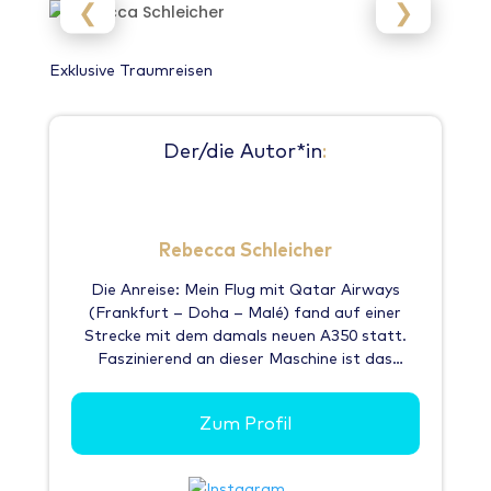
❮
❯
Exklusive Traumreisen
Der/die Autor*in
:
Rebecca Schleicher
Die Anreise: Mein Flug mit Qatar Airways
(Frankfurt – Doha – Malé) fand auf einer
Strecke mit dem damals neuen A350 statt.
Faszinierend an dieser Maschine ist das
beinahe geräuschlose Fliegen. Ein anderes,
aber großartiges Erlebnis. Hier vergisst man
Zum Profil
beinahe seine Flugangst. Von Start und
Landung bekommt man fast nichts mit.
Nachdem ich durch die Einreisekontrolle durch