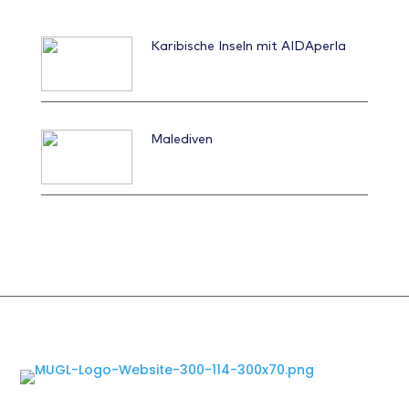
gesehen haben! Nach knapp 10 Stunden Flug
heißt es, wie auf AIDA so üblich: "Sie haben
Karibische Inseln mit AIDAperla
Urlaub"! In den folgenden 14 Tagen habt ihr
die Möglichkeit Flamingos in freier Natur zu
sehen, die Drehorte von "Fluch der Karibik" zu
besuchen, an Wanderungen durch den
Regenwald teilzunehmen oder an einem der
Malediven
zahlreichen Strände ins türkisblaue Meer zu
springen. Auch geführte Tauchgänge oder
Biking-Touren können an Bord gebucht
werden. Die Biker kennen übrigens immer viele
coole Orte abseits der Hauptstraßen - also
sprecht sie auf jeden Fall an! Am Ende eines
jeden Urlaubstages lädt AIDAperla zu
verschiedenen Abendprogrammen ein. Es gibt
Shows, Partys, Tanzkurse,
Einkaufsmöglichkeiten, einen Wellnessbereich
und sogar einen Klettergarten. Egal ob
Flitterwochen, Mädels-Urlaub oder eine
Auszeit ganz für sich alleine: langweilig wird
hier sicherlich niemandem! Wenn man mich