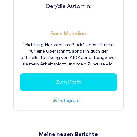
Der/die Autor*in
:
Sara Musolino
"Richtung Horizont ins Glück" - das ist nicht
nur eine Überschrift, sondern auch der
offizielle Taufsong von AIDAperla. Lange war
sie mein Arbeitsplatz und mein Zuhause - ich
habe viele tolle Orte mit ihr bereisen dürfen.
Darunter auch viele Karibische Inseln. Aruba,
Zum Profil
Antigua, Barbados... das alles klingt nach
Sonne & Urlaub - und jede der Inseln hält, was
der Klang ihres Namens verspricht. Doch es
gibt weit mehr zu sehen als nur Strände &
Palmen. Die Inseln sind sehr unterschiedlich:
während die einen eher flach, trocken und
"sandig" sind, bieten andere tropische
Regenwälder, Hügel und Wasserfälle. Doch
Meine neuen Berichte
eines haben sie alle gemeinsam: man sollte sie