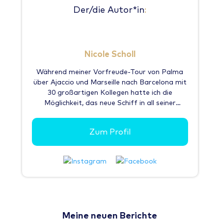
Der/die Autor*in
:
Nicole Scholl
Während meiner Vorfreude-Tour von Palma
über Ajaccio und Marseille nach Barcelona mit
30 großartigen Kollegen hatte ich die
Möglichkeit, das neue Schiff in all seiner
Pracht zu erleben, und ich muss sagen: Es ist
ein echtes Wohlfühlschiff, auf dem man
Zum Profil
Entspannen kann! Die Mein Schiff Relax setzt
neue Maßstäbe in Sachen Entspannung und
Komfort auf See – und das dank eines
durchdachten Konzeptes, das gezielt auf die
Wünsche der Gäste der letzten Jahrzehnte
abgestimmt wurde. Die klassischen
Balkonkabinen sind mit ihren ca. 17 qm ähnlich
groß wie auf den anderen Schiffen, aber sie
Meine neuen Berichte
haben eine vergrößerte Dusche über die