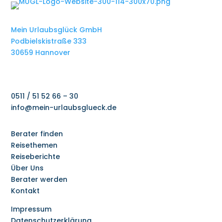
die D4-Bar auf Deck 4: Tagsüber ein
gemütlicher Aufenthaltsraum und eine Bar, in
der man sich entspannen kann, verwandelt sie
Mein Urlaubsglück GmbH
sich am Abend in eine belebte Disco. Dieses
Podbielskistraße 333
Konzept, dass viele Bereiche tagsüber anders
30659 Hannover
genutzt werden als abends, sorgt für
Abwechslung und bietet für jede Stimmung
die richtige Atmosphäre. Mein besonderer
Tipp ist das Restaurant Chalet. In diesem
0511 / 51 52 66 – 30
Exklusiv-Restaurant ist eine Bar integriert,
info@mein-urlaubsglueck.de
deren Getränkeangebot für alle Gäste im
Reisepreis enthalten ist – eine Kombination,
die es so zum ersten Mal auf einem Schiff der
Berater finden
Mein Schiff Flotte gibt. So kann man herrlich
Reisethemen
am Kaminfeuer sitzen, einen Aperitif oder
Reiseberichte
Cocktail genießen und den Abend in absoluter
Über Uns
Gemütlichkeit und Ruhe ausklingen lassen. Die
Berater werden
Mein Schiff Relax ist nicht nur ein Ort zum
Kontakt
Entspannen, sondern auch ein Ort, der noch
besser als bisher an die Bedürfnisse und
Impressum
Wünsche der Gäste angepasst und
Datenschutzerklärung